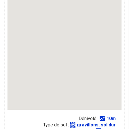
Dénivelé :
10m
Type de sol :
gravillons, sol dur