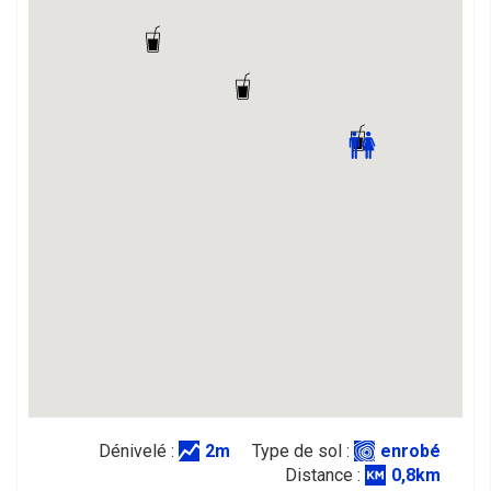
Dénivelé :
2m
Type de sol :
enrobé
Distance :
0,8km