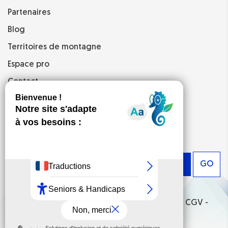
Partenaires
Blog
Territoires de montagne
Espace pro
Contact
Mentions légales
CGV
Newsletter
GO
© 2026 -
Activhandi
- Tous droits réservés -
CGV
-
Espace pro