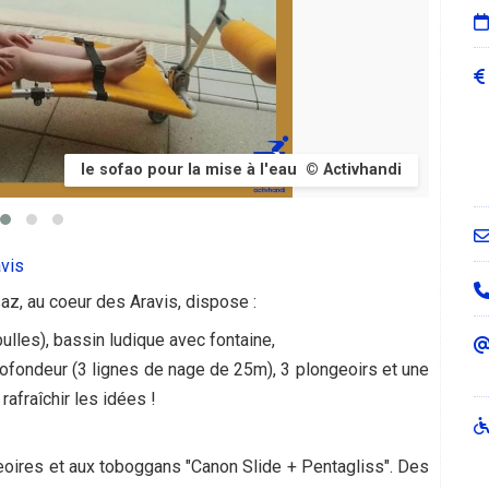
système de mise a l'eau © Piscine de La Clusaz
avis
z, au coeur des Aravis, dispose :
bulles), bassin ludique avec fontaine,
rofondeur (3 lignes de nage de 25m), 3 plongeoirs et une
afraîchir les idées !
oires et aux toboggans "Canon Slide + Pentagliss". Des